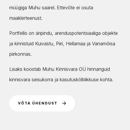
müügiga Muhu saarel. Ettevõte ei osuta
maaklerteenust.
Portfellis on äripindu, arenduspotentsiaaliga objekte
ja kinnistuid Kuivastu, Piiri, Hellamaa ja Vanamõisa
piirkonnas.
Lisaks koostab Muhu Kinnisvara OÜ hinnanguid
kinnisvara seisukorra ja kasutuskõlblikkuse kohta.
VÕTA ÜHENDUST