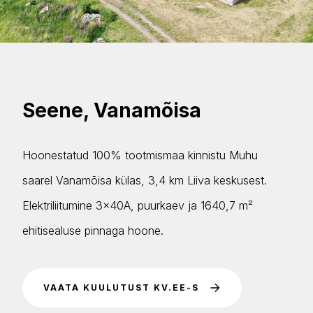
Seene, Vanamõisa
Hoonestatud 100% tootmismaa kinnistu Muhu
saarel Vanamõisa külas, 3,4 km Liiva keskusest.
Elektriliitumine 3×40A, puurkaev ja 1640,7 m²
ehitisealuse pinnaga hoone.
VAATA KUULUTUST KV.EE-S